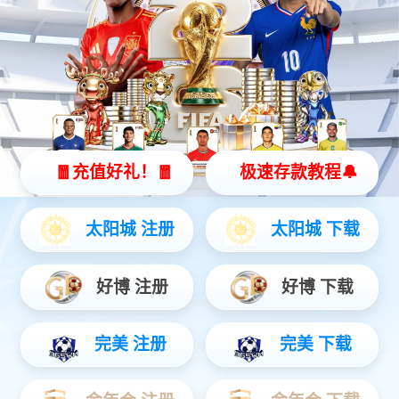
查看更多
0.0717s
MapGIS平台产品